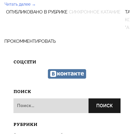
Читать далее
«Команда
→
ОПУБЛИКОВАНО В РУБРИКЕ
СИНХРОННОЕ КАТАНИЕ
TAG
«Ариада»
КО
приняла
"АР
участие
в
ПРОКОММЕНТИРОВАТЬ
Чемпионате
России
по
СОЦСЕТИ
синхронному
катанию
2020″
ПОИСК
Найти:
РУБРИКИ