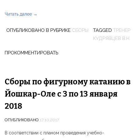
Читать далее
«Завершились
→
зимние
ОПУБЛИКОВАНО В РУБРИКЕ
СБОРЫ
TAGGED
ТРЕНЕР
сборы
КУДРЯВЦЕВ В.Н.
по
фигурному
ПРОКОММЕНТИРОВАТЬ
катанию
в
г.
Йошкар-
Сборы по фигурному катанию в
Ола»
Йошкар-Оле с 3 по 13 января
2018
ОПУБЛИКОВАНО
17.10.2017
В соответствии с планом проведения учебно-