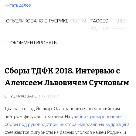
Читать далее
«Зимние
→
сборы
ОПУБЛИКОВАНО В РУБРИКЕ
СБОРЫ
TAGGED
ТРЕНЕР
ТДФК
КУДРЯВЦЕВ В.Н.
по
фигурному
ПРОКОММЕНТИРОВАТЬ
катанию
в
г.
Йошкар-
Сборы ТДФК 2018. Интервью с
Ола
Алексеем Львовичем Сучковым
3-
13
ОПУБЛИКОВАНО
10.09.2018
января
2019
Два раза в год Йошкар-Ола становится всероссийским
г.»
центром фигурного катания. На
учебно-тренировочные
сборы под руководством Виктора Николаевича Кудрявцева
съезжаются фигуристы из разных уголков нашей Родины и