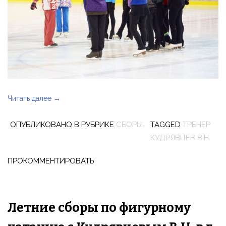
Читать далее
«Завершились
→
летние
ОПУБЛИКОВАНО В РУБРИКЕ
СБОРЫ
TAGGED
ТРЕНЕР
сборы
КУДРЯВЦЕВ В.Н.
по
фигурному
ПРОКОММЕНТИРОВАТЬ
катанию
в
г.
Йошкар-
Летние сборы по фигурному
Ола»