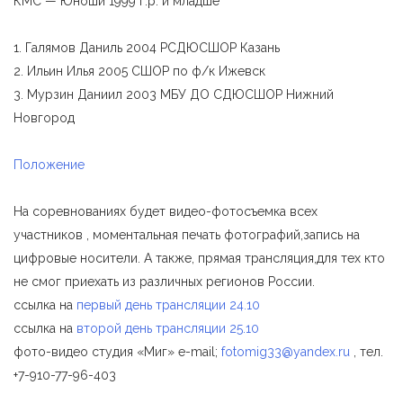
КМС — Юноши 1999 г.р. и младше
1. Галямов Даниль 2004 РСДЮСШОР Казань
2. Ильин Илья 2005 СШОР по ф/к Ижевск
3. Мурзин Даниил 2003 МБУ ДО СДЮСШОР Нижний
Новгород
Положение
На соревнованиях будет видео-фотосъемка всех
участников , моментальная печать фотографий,запись на
цифровые носители. А также, прямая трансляция,для тех кто
не смог приехать из различных регионов России.
ссылка на
первый день трансляции 24.10
ссылка на
второй день трансляции 25.10
фото-видео студия «Миг» e-mail;
fotomig33@yandex.ru
, тел.
+7-910-77-96-403