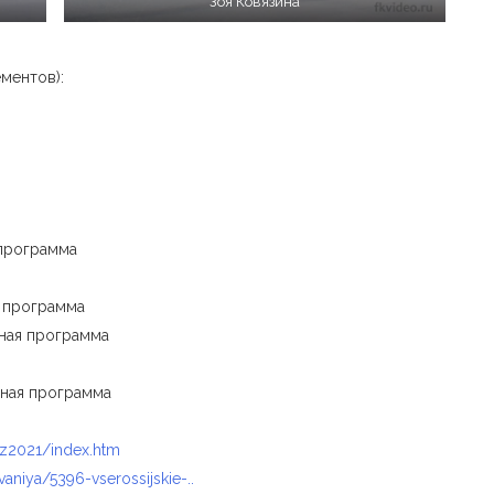
Зоя Ковязина
ментов):
 программа
я программа
ьная программа
льная программа
voz2021/index.htm
vaniya/5396-vserossijskie-..