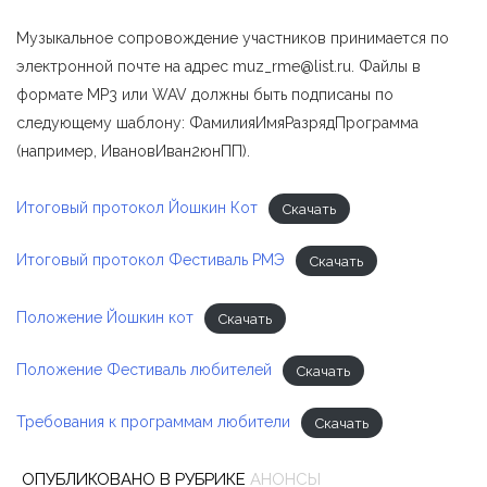
Музыкальное сопровождение участников принимается по
электронной почте на адрес muz_rme@list.ru. Файлы в
формате MP3 или WAV должны быть подписаны по
следующему шаблону: ФамилияИмяРазрядПрограмма
(например, ИвановИван2юнПП).
Итоговый протокол Йошкин Кот
Скачать
Итоговый протокол Фестиваль РМЭ
Скачать
Положение Йошкин кот
Скачать
Положение Фестиваль любителей
Скачать
Требования к программам любители
Скачать
ОПУБЛИКОВАНО В РУБРИКЕ
АНОНСЫ