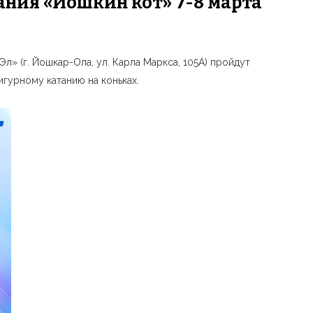
ния «Йошкин кот» 7-8 марта
л» (г. Йошкар-Ола, ул. Карла Маркса, 105А) пройдут
гурному катанию на коньках.