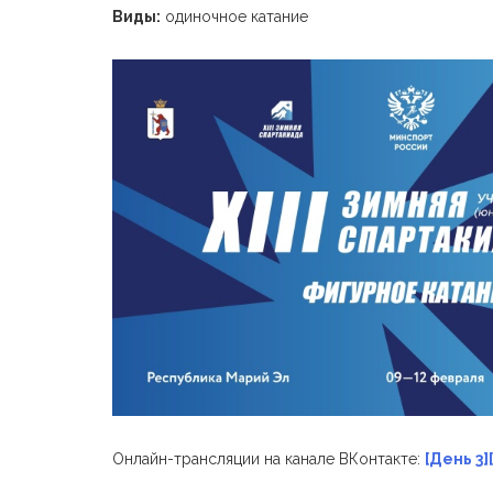
Виды:
одиночное катание
Онлайн-трансляции на канале ВКонтакте:
[День 3]