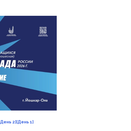
[День 2]
[День 1]