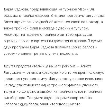
Дарья Садкова, представляющая на турнире Марий Эл,
осталась в тройке лидеров. В начале программы фигуристка
блестяще исполнила двойной аксель со сложного захода, а
также тройной флип в каскаде с двойным тулупом.
Несмотря на падение с тройного риттбергера, судьи
оценили прокат спортсменки достаточно высоко. В сумме
двух программ Дарья Садкова получила 190,29 баллов и
уверенно заняла третью ступень пьедестала.
Другая представительница нашего региона — Агнета
Латушкина — откатала красивую, но в то же время сложную
произвольную программу. Фигуристка успешно исполнила
на льду стартовый каскад из тройного флипа и двойного
тулупа, но допустила ошибки на тройном лутце и тройном
риттбергере. По сумме двух программ спортсменка
набрала 173,25 балла, заняв итоговое 15 место.