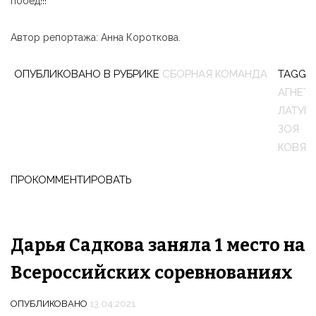
побед!!!
Автор репортажа: Анна Короткова.
ОПУБЛИКОВАНО В РУБРИКЕ
СБОРНАЯ КОМАНДА
TAGGE
АГНЕТА
ЛАТУШ
ЗОЯ
КОВЯЗ
ПРОКОММЕНТИРОВАТЬ
Дарья Садкова заняла 1 место на
Всероссийских соревнованиях
ОПУБЛИКОВАНО
13.04.2021