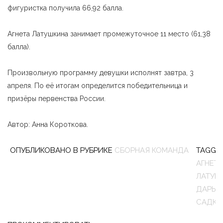
фигуристка получила 66,92 балла.
Агнета Латушкина занимает промежуточное 11 место (61,38
балла).
Произвольную программу девушки исполнят завтра, 3
апреля. По её итогам определится победительница и
призёры первенства России.
Автор: Анна Короткова.
ОПУБЛИКОВАНО В РУБРИКЕ
СБОРНАЯ КОМАНДА
TAGGE
АГНЕТА
ЛАТУШ
ДАРЬЯ
САДКО