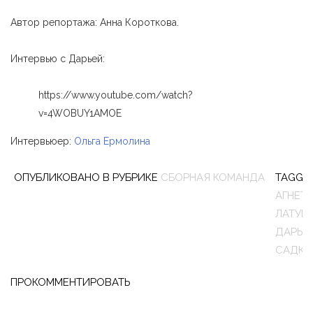
Автор репортажа: Анна Короткова.
Интервью с Дарьей:
https://www.youtube.com/watch?
v=4WOBUY1AMOE
Интервьюер:
Ольга Ермолина
ОПУБЛИКОВАНО В РУБРИКЕ
СБОРНАЯ КОМАНДА
TAGGE
АГНЕТА
ЛАТУШ
ДАРЬЯ
САДКО
ПРОКОММЕНТИРОВАТЬ