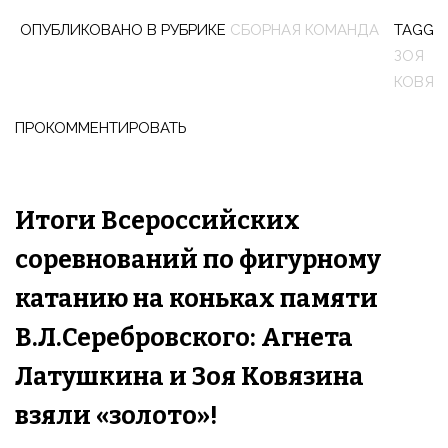
ОПУБЛИКОВАНО В РУБРИКЕ
СБОРНАЯ КОМАНДА
TAGGE
ЗОЯ
КОВЯЗ
ПРОКОММЕНТИРОВАТЬ
Итоги Всероссийских
соревнований по фигурному
катанию на коньках памяти
В.Л.Серебровского: Агнета
Латушкина и Зоя Ковязина
взяли «золото»!