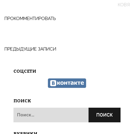
КОВЯЗ
ПРОКОММЕНТИРОВАТЬ
Навигация
по
ПРЕДЫДУЩИЕ ЗАПИСИ
записям
СОЦСЕТИ
ПОИСК
Найти:
РУБРИКИ