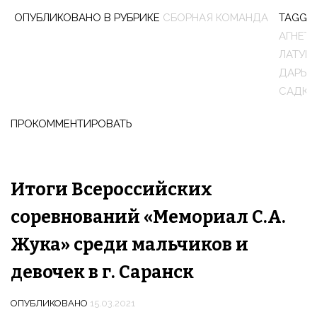
ОПУБЛИКОВАНО В РУБРИКЕ
СБОРНАЯ КОМАНДА
TAGGE
АГНЕТА
ЛАТУШ
ДАРЬЯ
САДКО
ПРОКОММЕНТИРОВАТЬ
Итоги Всероссийских
соревнований «Мемориал С.А.
Жука» среди мальчиков и
девочек в г. Саранск
ОПУБЛИКОВАНО
15.03.2021