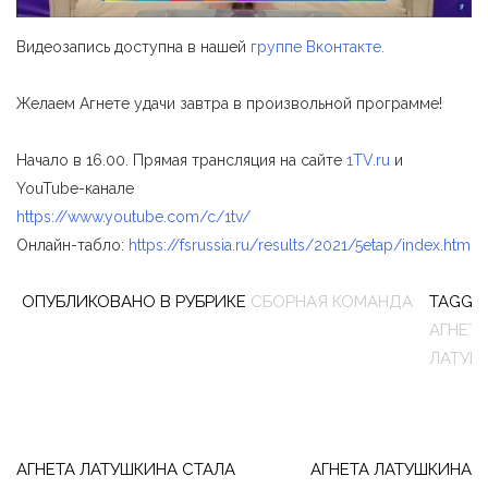
Видеозапись доступна в нашей
группе Вконтакте.
Желаем Агнете удачи завтра в произвольной программе!
Начало в 16.00. Прямая трансляция на сайте
1TV.ru
и
YouTube-канале
https://www.youtube.com/c/1tv/
Онлайн-табло:
https://fsrussia.ru/results/2021/5etap/index.htm
ОПУБЛИКОВАНО В РУБРИКЕ
СБОРНАЯ КОМАНДА
TAGGE
АГНЕТА
ЛАТУШ
Навигация
по
АГНЕТА ЛАТУШКИНА СТАЛА
АГНЕТА ЛАТУШКИНА